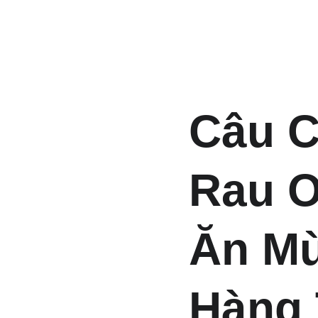
Câu C
Rau Ơ
Ăn Mù
Hàng 