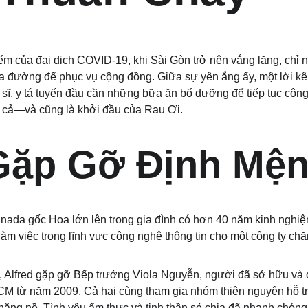
m của đại dịch COVID-19, khi Sài Gòn trở nên vắng lặng, chỉ 
a đường để phục vụ cộng đồng. Giữa sự yên ắng ấy, một lời kêu
 sĩ, y tá tuyến đầu cần những bữa ăn bổ dưỡng để tiếp tục côn
ất cả—và cũng là khởi đầu của Rau Ơi.
Gặp Gỡ Định Mệ
nada gốc Hoa lớn lên trong gia đình có hơn 40 năm kinh nghiệ
àm việc trong lĩnh vực công nghệ thông tin cho một công ty ch
h, Alfred gặp gỡ Bếp trưởng Viola Nguyễn, người đã sở hữu và 
HCM từ năm 2009. Cả hai cùng tham gia nhóm thiện nguyện hỗ t
ặng nề. Tình yêu ẩm thực và tinh thần sẻ chia đã nhanh chóng 