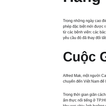
Trong những ngày cao điể
phép đặc biệt mới được r
từ các bệnh viện: các bác
yêu cầu đó đã thay đổi t
Cuộc 
Alfred Mak, một người Ca
chuyển đến Việt Nam để l
Trong thời gian giãn các
ẩm thực nổi tiếng ở TP.
khu vực chịu ảnh hưởng n