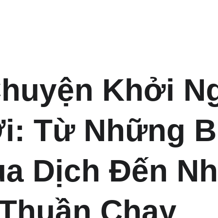
huyện Khởi N
i: Từ Những B
a Dịch Đến Nh
Thuần Chay