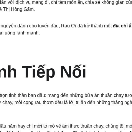
iản với dịch vụ mang đi, chỉ tám món ăn, chia sẻ không gian c
Lê Thị Hồng Gấm.
nguyện dành cho tuyến đầu, Rau Ơi đã trở thành một 
địa chỉ 
ăn uống lành mạnh.
h Tiếp Nối
trọn tinh thần ban đầu: mang đến những bữa ăn thuần chay tươ
 chay, mỗi cọng rau thơm đều là lời tri ân đến những tháng ng
lâu năm hay chỉ mới tò mò về ẩm thực thuần chay, chúng tôi m