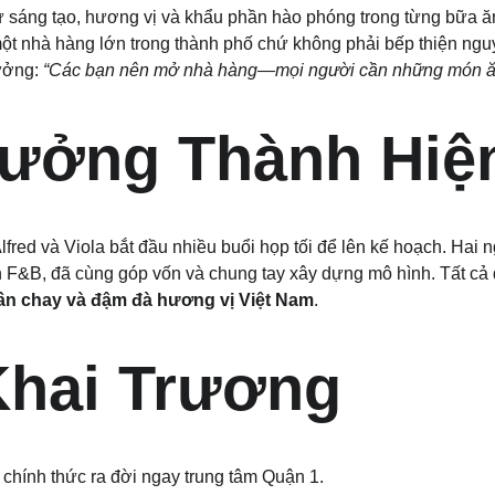
ự sáng tạo, hương vị và khẩu phần hào phóng trong từng bữa ă
ột nhà hàng lớn trong thành phố chứ không phải bếp thiện nguy
ưởng: 
“Các bạn nên mở nhà hàng—mọi người cần những món ăn
Tưởng Thành Hiệ
red và Viola bắt đầu nhiều buổi họp tối để lên kế hoạch. Hai 
h F&B, đã cùng góp vốn và chung tay xây dựng mô hình. Tất cả đ
uần chay và đậm đà hương vị Việt Nam
.
Khai Trương
 chính thức ra đời ngay trung tâm Quận 1.