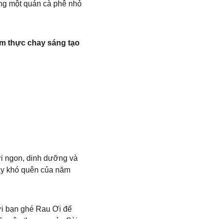
ùng một quán cà phê nhỏ 
ẩm thực chay sáng tạo
i ngon, dinh dưỡng và 
ày khó quên của năm 
ời bạn ghé Rau Ơi để 