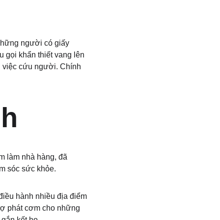
những người có giấy 
 gọi khẩn thiết vang lên 
g việc cứu người. Chính 
nh
m làm nhà hàng, đã 
ăm sóc sức khỏe.
điều hành nhiều địa điểm 
rợ phát cơm cho những 
gắn kết họ.