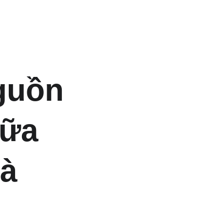
guồn 
ữa 
à 